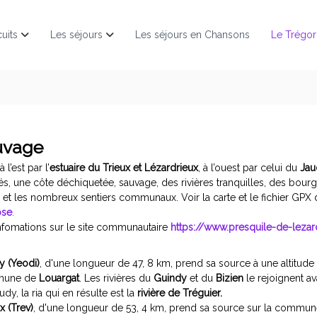
cuits
Les séjours
Les séjours en Chansons
Le Trégor
auvage
 l’est par l’
estuaire du Trieux et Lézardrieux
, à l’ouest par celui du
Jau
iés, une côte déchiquetée, sauvage, des rivières tranquilles, des bourgs 
et les nombreux sentiers communaux. Voir la carte et le fichier GPX d
ose
.
infomations sur le site communautaire
https://www.presquile-de-leza
y (Yeodi)
, d'une longueur de 47, 8 km, prend sa source
à une altitud
mune de
Louargat
.
Les rivières du
Guindy
et du
Bizien
le rejoignent a
udy, la ria qui en résulte est la
rivière de Tréguier.
x (Trev)
, d'une longueur de 53, 4 km, prend sa source sur la commu