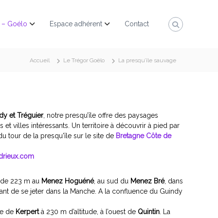
 – Goélo
Espace adhérent
Contact
Accueil
Le Trégor Goëlo
La presqu’île sauvage
dy et Tréguier
, notre presqu’île offre des paysages
et villes intéressants. Un territoire à découvrir à pied par
u tour de la presqu'île sur le site de
Bretagne Côte de
rdrieux.com
e de 223 m au
Menez Hoguéné
, au sud du
Menez Bré
, dans
vant de se jeter dans la Manche. A la confluence du Guindy
ne de
Kerpert
à 230 m d’altitude, à l’ouest de
Quintin
. La