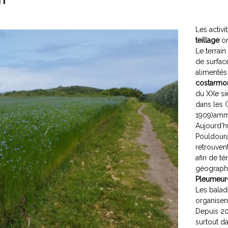
Les activi
teillage
on
Le terrain
de surfac
alimentés
costarmor
du XXe siè
dans les 
1909)amme
Aujourd'h
Pouldoura
retrouvent
afin de té
géograph
Pleumeur-
Les balad
organisent
Depuis 202
surtout d