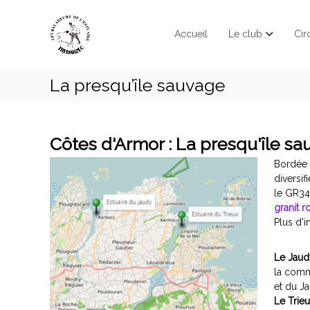
L
Aller
"
au
e
D
Accueil
Le club
Cir
contenu
é
s
l
B
a
a
i
La presqu’île sauvage
l
s
a
s
d
e
e
l
Côtes d'Armor : La presqu'île s
e
u
Bordée à
s
r
diversif
g
s
le GR34 
r
D
granit r
a
e
Plus d'
n
L
d
'
e
Le Jaud
s
E
la com
r
et du Ja
s
o
Le Trieu
t