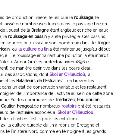
tés de production linière telles que le
rouissage
, le
t laissé de nombreuses traces dans le paysage breton.
 de l'ouest de la Bretagne étant argileux et riche en eaux
e, le
rouissage en bassin
y a été privilégié. Ces bassins,
 en sources ou ruisseaux sont nombreux dans le
Trégor
icain
où
la culture du lin
a été maintenue jusqu’au début
cle. Le rouissage entrainant une pollution, a été interdit
Côtes d’Armor (arrêtés préfectoraux(en 1896 et
nt) de manière définitive dans les cours d’eau.
ui, des associations, dont
Skol ar C’Hleuzioù
,
à
n et les
Baladeurs de l'Estuaire
à Trédarezec les
 dans un état de conservation variable et les restaurent
moigner de l'importance de l'activité au sein de cette zone
ique. Sur les communes de
Trédarzec, Pouldouran,
Gautier
,
hengoat
,de nombreux
routoirs
ont été restaurés.
eurs de l'estuaire, associés à
Skol ar C’Hleuzioù
 des chantiers festifs pour les entretenir.
3, la culture durable du lin a repris en Bretagne et
ans le Finistère Nord comme en témoignent les grands