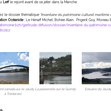
du
Leff
le rejoint avant de se jeter dans la Manche.
ez le dossier thématique
"Inventaire du patrimoine culturel maritime 
iation Océanide :
Le Hénaff Michel,
Bohée Alain,
Prigent Guy,
Moreau B
patrimoine.bzh/gertrude-diffusion/dossier/inventaire-du-patrimoine-cu
48c0b7
.
nt canada sur le Jaudy
La passerelle sur le Guindy
Estuaire du Jaud
à Trédarzec
n