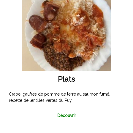
a
g
o
r
e
,
Plats
Crabe, gaufres de pomme de terre au saumon fumé,
recette de lentilles vertes du Puy..
Découvrir