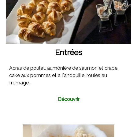
t
s
,
u
p
a
r
i
e
n
r
d
e
s
l
Entrées
e
s
s
Acras de poulet, aumônière de saumon et crabe,
e
cake aux pommes et à l'andouille, roulés au
n
t
fromage..
i
e
r
Découvrir
s
"
.
P
y
t
h