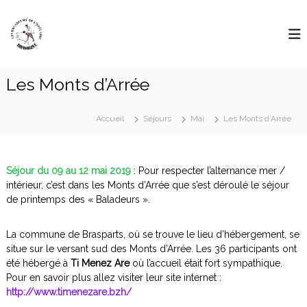
Aller
L
au
"
D
contenu
e
é
s
l
B
a
Les Monts d’Arrée
i
a
s
l
s
a
e
Accueil
Séjours
Mai
Les Monts d’Arrée
l
d
e
e
s
u
g
Séjour du 09 au 12 mai 2019
: Pour respecter l’alternance mer /
r
r
intérieur, c’est dans les Monts d’Arrée que s’est déroulé le séjour
a
de printemps des « Baladeurs ».
s
n
D
d
e
e
La commune de Brasparts, où se trouve le lieu d’hébergement, se
s
situe sur le versant sud des Monts d’Arrée. Les 36 participants ont
L
r
été hébergé à
Ti Menez Are
où l’accueil était fort sympathique.
'
o
Pour en savoir plus allez visiter leur site internet :
u
E
http://www.timenezare.bzh/
t
s
e