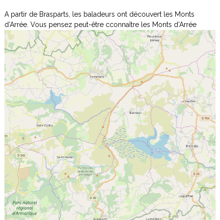
t
s
A partir de Brasparts, les baladeurs ont découvert les Monts
,
u
d’Arrée. Vous pensez peut-être c
p
connaître les Monts d’Arrée
a
r
i
e
n
r
d
e
s
l
e
s
s
e
n
t
i
e
r
s
"
.
P
y
t
h