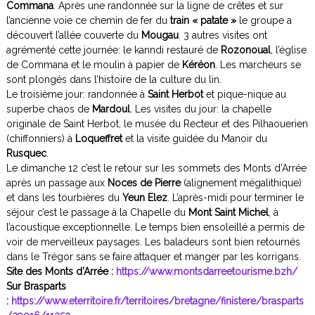
Commana
. Après une randonnée sur la ligne de crêtes et sur
l’ancienne voie ce chemin de fer du
train « patate »
le groupe a
découvert l’allée couverte du
Mougau
. 3 autres visites ont
agrémenté cette journée: le kanndi restauré de
Rozonoual
, l’église
de Commana et le moulin à papier de
Kéréon
. Les marcheurs se
sont plongés dans l’histoire de la culture du lin.
Le troisième jour: randonnée à
Saint Herbot
et pique-nique au
superbe chaos de
Mardoul
. Les visites du jour: la chapelle
originale de Saint Herbot, le musée du Recteur et des Pilhaouerien
(chiffonniers) à
Loqueffret
et la visite guidée du Manoir du
Rusquec
.
Le dimanche 12 c’est le retour sur les sommets des Monts d’Arrée
après un passage aux
Noces de Pierre
(alignement mégalithique)
et dans les tourbières du
Yeun Elez
. L’après-midi pour terminer le
séjour c’est le passage à la Chapelle du
Mont Saint Michel
, à
l’acoustique exceptionnelle. Le temps bien ensoleillé a permis de
voir de merveilleux paysages. Les baladeurs sont bien retournés
dans le Trégor sans se faire attaquer et manger par les korrigans.
Site des Monts d’Arrée :
https://www.montsdarreetourisme.bzh/
Sur Brasparts
:
https://www.eterritoire.fr/territoires/bretagne/finistere/brasparts