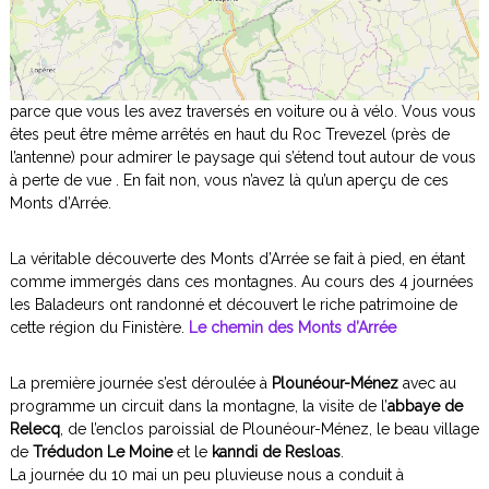
a
g
o
r
e
parce que vous les avez traversés en voiture ou à vélo. Vous vous
,
êtes peut être même arrêtés en haut du Roc Trevezel (près de
l’antenne) pour admirer le paysage qui s’étend tout autour de vous
à perte de vue . En fait non, vous n’avez là qu’un aperçu de ces
Monts d’Arrée.
La véritable découverte des Monts d’Arrée se fait à pied, en étant
comme immergés dans ces montagnes. Au cours des 4 journées
les Baladeurs ont randonné et découvert le riche patrimoine de
cette région du Finistère.
Le chemin des Monts d’Arrée
La première journée s’est déroulée à
Plounéour-Ménez
avec au
programme un circuit dans la montagne, la visite de l’
abbaye de
Relecq
, de l’enclos paroissial de Plounéour-Ménez, le beau village
de
Trédudon Le Moine
et le
kanndi de Resloas
.
La journée du 10 mai un peu pluvieuse nous a conduit à