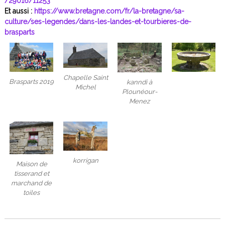
/29016/11253
Et aussi :
https://www.bretagne.com/fr/la-bretagne/sa-
culture/ses-legendes/dans-les-landes-et-tourbieres-de-
brasparts
Chapelle Saint
Brasparts 2019
kanndi à
Michel
Plounéour-
Menez
korrigan
Maison de
tisserand et
marchand de
toiles