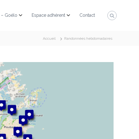
 – Goélo
Espace adhérent
Contact
Accueil
Randonnées hebdomadaires