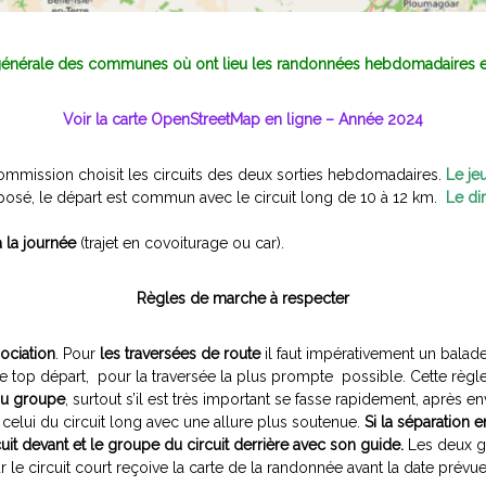
générale des communes où ont lieu les randonnées hebdomadaires 
Voir la carte OpenStreetMap en lign
e – Année 2024
ommission choisit les circuits des deux sorties hebdomadaires.
Le je
oposé, le départ est commun avec le circuit long de 10 à 12 km.
Le di
à la journée
(trajet en covoiturage ou car).
Règles de marche à respecter
sociation
. Pour
les traversées de route
il faut impérativement un balade
e top départ, pour la traversée la plus prompte possible. Cette règ
du groupe
, surtout s’il est très important se fasse rapidement, après e
 celui du circuit long avec une allure plus soutenue.
Si la séparation 
cuit devant et le groupe du circuit derrière avec son guide.
Les deux gr
le circuit court reçoive la carte de la randonnée avant la date prévue