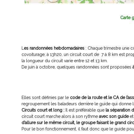
"
.
P
Carte 
y
t
h
a
L
es randonnées hebdomadaires
: Chaque trimestre une c
g
covoiturage, à 13h20, un circuit court de 7 à 8 km est pr
o
la longueur du circuit varie entre 12 et 13 km.
r
De juin à octobre, quelques randonnées sont proposées
e
,
Elles sont définies par le
code de la route et le CA de l’as
regroupement les baladeurs derrière le guide qui donne l
Circuits court et long :
Il est préférable que
la séparation 
circuit court marche alors à son rythme
avec son guide
et
d’allure sur le même circuit, le groupe faisant le grand cir
Pour le bon fonctionnement, il faut donc que le guide pour 