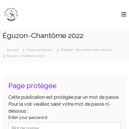
Aller
L
au
"
D
contenu
e
é
s
l
B
a
Éguzon-Chantôme 2022
i
a
s
l
s
a
Accueil
e
Espace adhérent
Protégé : Plaquettes des séjours
l
Éguzon-Chantôme 2022
d
e
e
s
u
g
r
r
a
Page protégée
s
n
D
d
Cette publication est protégée par un mot de passe.
e
e
s
Pour la voir, veuillez saisir votre mot de passe ci-
L
r
dessous :
'
o
Enter your password
u
E
t
s
e