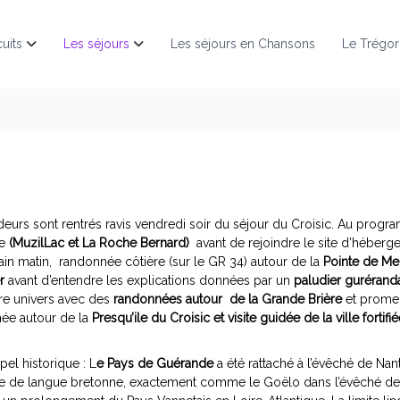
cuits
Les séjours
Les séjours en Chansons
Le Trégor
deurs sont rentrés ravis vendredi soir du séjour du Croisic. Au progr
ne
(MuzilLac et La Roche Bernard)
avant de rejoindre le site d’héber
in matin, randonnée côtière (sur le GR 34) autour de la
Pointe de M
r
avant d’entendre les explications données par un
paludier guréranda
tre univers avec des
randonnées autour de la Grande Brièr
e
et prome
ée autour de la
Presqu’ile du Croisic et visite guidée de la ville forti
ppel historique : L
e Pays de Guérande
a été rattaché à l’évêché de Nan
e de langue bretonne, exactement comme le Goëlo dans l’évêché de 