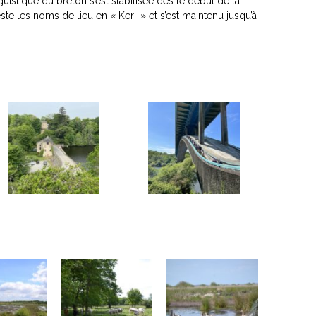
istique du breton s’est stabilisée dès le début de la
les noms de lieu en « Ker- » et s’est maintenu jusqu’à