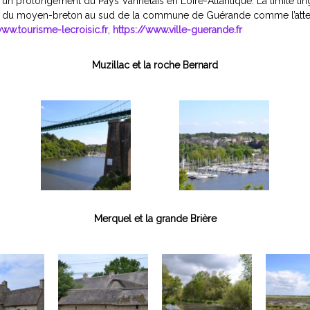
n prolongement du Pays Vannetais en Loire-Atlantique. La limite lingu
 du moyen-breton au sud de la commune de Guérande comme l’atteste 
www.tourisme-lecroisic.fr
,
https://www.ville-guerande.fr
Muzillac et la roche Bernard
Merquel et la grande Brière