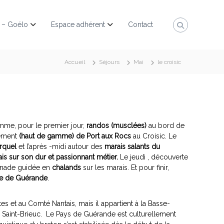
 – Goélo
Espace adhérent
Contact
Accueil
Séjours
Mai
le croisic
amme, pour le premier jour,
randos (musclées)
au bord de
gement
(haut de gamme) de Port aux Rocs
au Croisic. Le
erquel
et l’après -midi autour des
marais salants du
is sur son dur et passionnant métier.
Le jeudi , découverte
nade guidée en
chalands
sur les marais. Et pour finir,
fiée de Guérande
.
tes et au Comté Nantais, mais il appartient à la Basse-
Saint-Brieuc. Le Pays de Guérande est culturellement