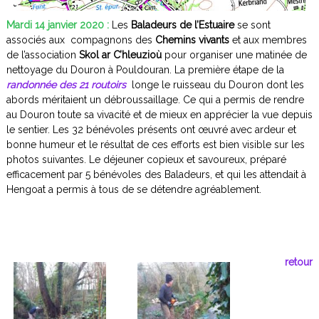
t
s
,
Mardi 14 janvier 2020 :
Les
Baladeurs de l’Estuaire
se sont
u
p
associés aux compagnons des
Chemins vivants
et aux membres
a
r
de l’association
Skol ar C’hleuzioù
pour organiser une matinée de
i
e
nettoyage du Douron à Pouldouran. La première étape de la
n
r
randonnée des 21 routoirs
longe le ruisseau du Douron dont les
d
e
abords méritaient un débroussaillage. Ce qui a permis de rendre
s
l
au Douron toute sa vivacité et de mieux en apprécier la vue depuis
e
le sentier. Les 32 bénévoles présents ont œuvré avec ardeur et
s
bonne humeur et le résultat de ces efforts est bien visible sur les
s
photos suivantes. Le déjeuner copieux et savoureux, préparé
e
efficacement par 5 bénévoles des Baladeurs, et qui les attendait à
n
Hengoat a permis à tous de se détendre agréablement.
t
i
e
r
s
"
retour
.
P
y
t
h