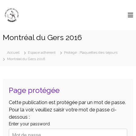
Aller
L
au
"
D
contenu
e
é
s
l
B
a
Montréal du Gers 2016
i
a
s
l
s
a
Accueil
e
Espace adhérent
Protégé : Plaquettes des séjours
l
Montréal du Gers 2016
d
e
e
s
u
g
r
r
a
Page protégée
s
n
D
d
Cette publication est protégée par un mot de passe.
e
e
s
Pour la voir, veuillez saisir votre mot de passe ci-
L
r
dessous :
'
o
Enter your password
u
E
t
s
e