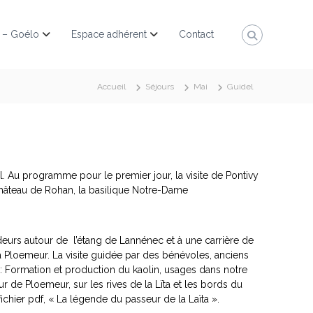
 – Goélo
Espace adhérent
Contact
Accueil
Séjours
Mai
Guidel
l. Au programme pour le premier jour, la visite de Pontivy
e château de Rohan, la basilique Notre-Dame
urs autour de l’étang de Lannénec et à une carrière de
s à Ploemeur. La visite guidée par des bénévoles, anciens
ve : Formation et production du kaolin, usages dans notre
ur de Ploemeur, sur les rives de la Lïta et les bords du
ichier pdf, « La légende du passeur de la Laïta ».