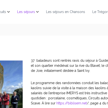
cuits
Les séjours
Les séjours en Chansons
Le Trégor
37 baladeurs sont rentrés ravis du séjour à Guide
et son quartier médiéval sur la rive du Blavet, l
de Joie, initialement dédiée à Saint Ivy.
Le programme des randonnées conduit les balade
kaolins suivie de la visite à la maison des kaolin
salariés de l’entreprise IMERYS est très instructi
quotidien : porcelaine, cosmétiques..Circuits auto
Scave. À lire sur
https://biblisem.net
/, page 4 du f