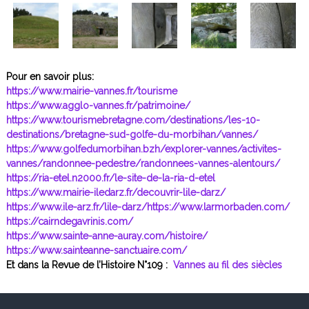
Pour en savoir plus:
https://www.mairie-vannes.fr/tourisme
https://www.agglo-vannes.fr/patrimoine/
https://www.tourismebretagne.com/destinations/les-10-
destinations/bretagne-sud-golfe-du-morbihan/vannes/
https://www.golfedumorbihan.bzh/explorer-vannes/activites-
vannes/randonnee-pedestre/randonnees-vannes-alentours/
https://ria-etel.n2000.fr/le-site-de-la-ria-d-etel
https://www.mairie-iledarz.fr/decouvrir-lile-darz/
https://www.ile-arz.fr/lile-darz/https://www.larmorbaden.com/
https://cairndegavrinis.com/
https://www.sainte-anne-auray.com/histoire/
https://www.sainteanne-sanctuaire.com/
Et dans la Revue de l’Histoire N°109 :
Vannes au fil des siècles