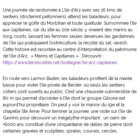
a
Une journée de randonnée à L’île d’Arz avec ses 16 kms de
g
o
sentiers (strictemnt piétonniers), attend les baladeurs, pour
r
apprécier le golfe du Morbihan et toute quiétude. Surnommée l’île
e
aux capitaines, car du 18e au 20e siècle, y vivaient des marins au
,
long courts, laissant les femmes seules devenues les gardiennes
de l’île qui pratiquaient l’ostréiculture, la récolte du sel, varech.
Cette histoire est racontée au centre d’interprétation du patrimoine
de l’île d’Arz, » Marins et Capitaines « . Découvrir :
https://www.terresceltes.net/bretagne/ile-arz-capitaines
En route vers Larmor Baden, les baladeurs profitent de la marée
basse pour visiter l’île privée de Berder, où seuls les sentiers
côtiers sont ouverts au public. C’est une chaussée submersible de
80 m qui permet d’accéder à l’île dont le groupe Giboire est
aujourd’hui proprétaire. On peut y voir le manoir du 19e et la
chapelle Ste Anne. Pour teminer la journée, une visite sur l’île de
Gavrinis pour découvrir un mégalythe important : un cairn de
+6000 ans constitué d’une cinquantaine de dalles de pierre dont
certaines gravées et sculptées, sprales, courves, cercles..