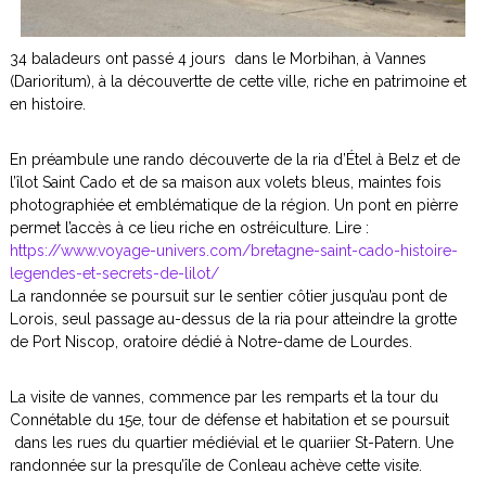
t
s
,
u
p
34 baladeurs ont passé 4 jours dans le Morbihan, à Vannes
a
r
(Darioritum), à la découvertte de cette ville, riche en patrimoine et
i
e
en histoire.
n
r
d
e
s
En préambule une rando découverte de la ria d’Étel à Belz et de
l
l’îlot Saint Cado et de sa maison aux volets bleus, maintes fois
e
photographiée et emblématique de la région. Un pont en pièrre
s
permet l’accès à ce lieu riche en ostréiculture. Lire :
s
e
https://www.voyage-univers.com/bretagne-saint-cado-histoire-
n
legendes-et-secrets-de-lilot/
t
La randonnée se poursuit sur le sentier côtier jusqu’au pont de
i
Lorois, seul passage au-dessus de la ria pour atteindre la grotte
e
de Port Niscop, oratoire dédié à Notre-dame de Lourdes.
r
s
"
La visite de vannes, commence par les remparts et la tour du
.
Connétable du 15e, tour de défense et habitation et se poursuit
P
dans les rues du quartier médiévial et le quariier St-Patern. Une
y
t
randonnée sur la presqu’île de Conleau achève cette visite.
h