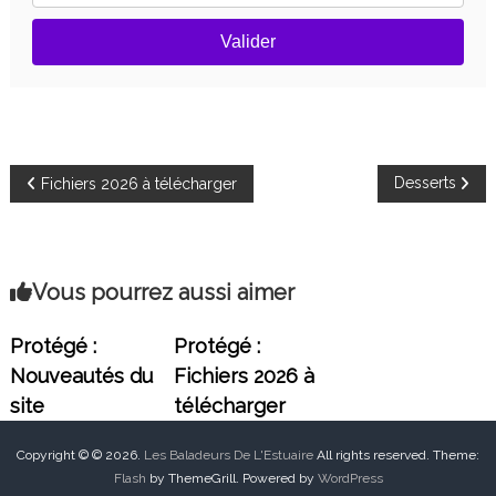
t
s
,
u
Valider
p
a
r
i
e
n
r
d
e
s
l
Navigation
Desserts
Fichiers 2026 à télécharger
e
s
de
s
e
n
l’article
Vous pourrez aussi aimer
t
i
e
Protégé :
Protégé :
r
Nouveautés du
Fichiers 2026 à
s
"
site
télécharger
.
P
y
Copyright © © 2026.
Les Baladeurs De L'Estuaire
All rights reserved. Theme:
t
Flash
by ThemeGrill. Powered by
WordPress
h