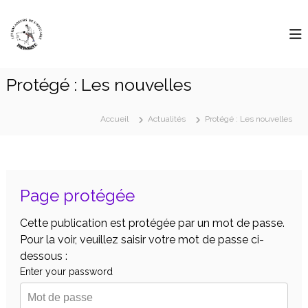
Aller
L
au
"
D
contenu
e
é
s
l
B
a
Protégé : Les nouvelles
i
a
s
l
s
a
e
Accueil
Actualités
Protégé : Les nouvelles
l
d
e
e
s
u
g
r
r
Page protégée
a
s
n
D
d
Cette publication est protégée par un mot de passe.
e
e
Pour la voir, veuillez saisir votre mot de passe ci-
s
L
dessous :
r
'
o
Enter your password
u
E
t
s
e