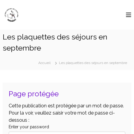
Aller
L
au
"
D
contenu
e
é
s
l
B
a
Les plaquettes des séjours en
i
a
s
l
septembre
s
a
e
l
d
e
Accueil
Les plaquettes des séjours en septembre
e
s
u
g
r
r
a
s
n
Page protégée
D
d
e
e
Cette publication est protégée par un mot de passe.
s
L
r
Pour la voir, veuillez saisir votre mot de passe ci-
'
o
dessous :
u
E
Enter your password
t
s
e